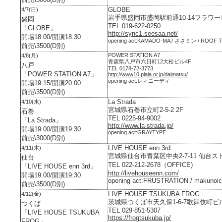
GLOBE
4/7(日)
岩手県盛岡市盛岡駅前通10-14フラワー
盛岡
TEL 019-622-0250
「GLOBE」
http://sync1.seesaa.net/
開場18:00/開演18:30
opening act:KAMADO-MA / ささミン / ROOF 
前売\3500(D別)
POWER STATION A7
4/8(月)
青森県八戸市六日町12大松ビル4F
八戸
TEL 0178-72-3773
「POWER STATION A7」
http://www10.plala.or.jp/daimatsu/
opening act:レィニーディ
開場19:15/開演20:00
前売\3500(D別)
La Strada
4/10(水)
宮城県石巻市立町2-5-2 2F
石巻
TEL 0225-94-9002
「La Strada」
http://www.la-strada.jp/
開場19:00/開演19:30
opening act:GRAYTYPE
前売\3000(D別)
LIVE HOUSE enn 3rd
4/11(木)
宮城県仙台市青葉区中央2-7-11 仙台ス
仙台
TEL 022-212-2678（OFFICE)
「LIVE HOUSE enn 3rd」
http://livehouseenn.com/
開場19:00/開演19:30
opening act:FRUSTRATION / makunoic
前売\3500(D別)
LIVE HOUSE TSUKUBA FROG
4/12(金)
茨城県つくば市天久保1-6-7歌舞伎町ビル
つくば
TEL 029-851-5307
「LIVE HOUSE TSUKUBA
https://frogtsukuba.jp/
FROG」