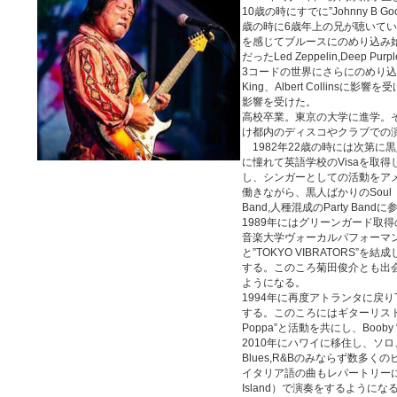
10歳の時にすでに”Johnny B G
歳の時に6歳年上の兄が聴いていたJ
を感じてブルースにのめり込み
だったLed Zeppelin,Deep
3コードの世界にさらにのめり込み、B.B.K
King、Albert Collinsに影響を
影響を受けた。
高校卒業。東京の大学に進学。その
け都内のディスコやクラブでの
1982年22歳の時には次第に
に憧れて英語学校のVisaを取
し、シンガーとしての活動をア
働きながら、黒人ばかりのSoul M
Band,人種混成のParty Bandに
1989年にはグリーンガード取
音楽大学ヴォーカルパフォーマン
と”TOKYO VIBRATORS
する。このころ菊田俊介とも出
ようになる。
1994年に再度アトランタに戻りTo
する。このころにはギターリストとして40
Poppa”と活動を共にし、Booby 
2010年にハワイに移住し、ソ
Blues,R&Bのみならず数多
イタリア語の曲もレパートリーに
Island）で演奏をするようになる。