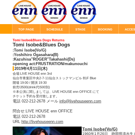
TOP PAGE
SCHEDULE
STAGE
BOOKING
ACCE
Tomi Isobe&Blues Dogs Returns
Tomi Isobe&Blues Dogs
:Tomi Isobe(Vo/G)
:Yoshihiro Ogasahara(B)
:Kazuhisa"ROGER"Takahashi(Ds)
opening act:FRUSTRATION/makunouchi
2019年4月11日(木)
会場:LIVE HOUSE enn 3rd
仙台市青葉区中央2-7-11仙台ストックマンビル B1F Blue
開場 19:00 / 開演 19:30
前売\3500(drink代\500別)
※本公演に関しましては、LIVE HOUSE enn OFFICE にて
チケット予約を受付致します。
電話 022-212-2678 メール
info@livehouseenn.com
問合せ:LIVE HOUSE enn OFFICE
電話 022-212-2678
URL
http://livehouseenn.com
Tomi Isobe(Vo/G)
1960年1月26日 静岡県清水生