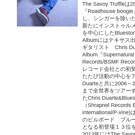
The Savoy Truffleは
『Roadhouse bo
し、シンガーを除い
新たにインストゥル
を中心にしたBluesto
Albumにはテキサス
ギタリスト Chris D
Album『Supernatural
Records/BSMF Re
レコード会社との初
たたび活動の中心をアメ
Duarteと共に2006～
まで全世界をツアーす
たChris Duarte&Blue
（Shrapnel Records B
international/P
のビルボード ブル
となる初登場１３位
2012年にはThe Savoy