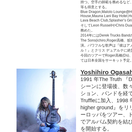
持つ。空手の師範を務めるなど
等も得意とする。
Blue Dragon,Malolo Lounge@Hil
House,Mauna Lani Bay Hotel,Hu
Lava Beach Club,Splasher’s 
そしてLeon RussellやChris
務めた。
2014年にはDerek Trucks Ba
The Sons(ichiro,Roge
演。パワフルな歌声は『彼はア
ル！』とクリス デュアルテに絶
今回のツアーでRoger高橋(Ds)、
ては日本全国をサーキット予定
Yoshihiro Ogasa
1991 年The Truth 『
シーンに登場後、数
ション、バンドを経て19
Truffleに加入、1998 年
higher ground
ーロッパをツアー、
でアルバム契約を結
を開始する。