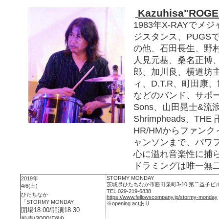
Kazuhisa"ROGE
1983年X-RAYで
ジスタンス、PUGS
の他、石田長生、野村
人見元基、桑名正博
郎、加川良、横道坊
ィ、D.T.R、町田康
などのバンド、サポー
Sons、山田晃士&流
Shrimpheads、T
HR/HMからファン
ャンソンまで、パワ
心に溢れ音楽性に捕
ドラミングは唯一無
STORMY MONDAY
2019年
茨城県ひたちなか市勝田泉町3-10 第二益子ビル
4/6(土)
TEL 029-219-6838
ひたちなか
https://www.fellowscompany.jp/stormy-monday
「STORMY MONDAY」
※opening actあり
開場18:00/開演18:30
前売\3000(D別)