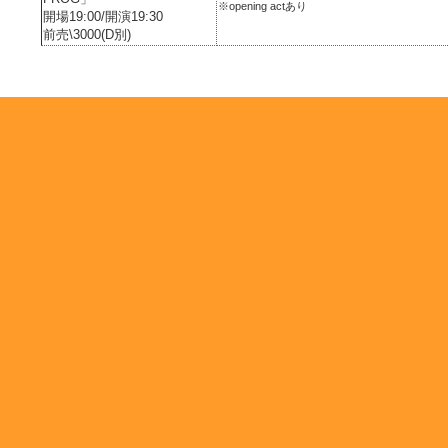
※opening actあり
開場19:00/開演19:30
前売\3000(D別)